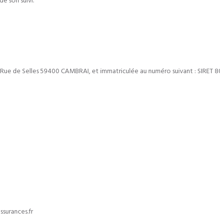
de son suivi.
 20 Rue de Selles 59400 CAMBRAI, et immatriculée au numéro suivant : SIRET 
surances.fr