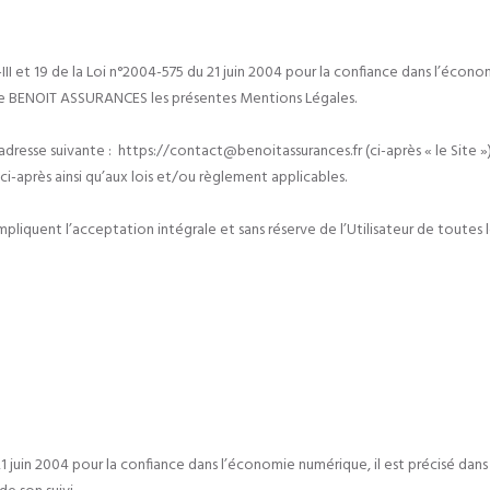
I et 19 de la Loi n°2004-575 du 21 juin 2004 pour la confiance dans l’économie
 site BENOIT ASSURANCES les présentes Mentions Légales.
resse suivante : https://contact@benoitassurances.fr (ci-après « le Site »). 
i-après ainsi qu’aux lois et/ou règlement applicables.
e impliquent l’acceptation intégrale et sans réserve de l’Utilisateur de toute
21 juin 2004 pour la confiance dans l’économie numérique, il est précisé dans c