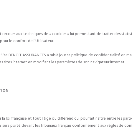
ours aux techniques de « cookies » lui permettant de traiter des statistiq
 pour le confort de l’Utilisateur.
ite BENOIT ASSURANCES a mis à jour sa politique de confidentialité en matiè
es sites internet en modifiant les paramètres de son navigateur internet.
TION
 loi française et tout litige ou différend qui pourrait naître entre les partie
 sera porté devant les tribunaux français conformément aux règles de co