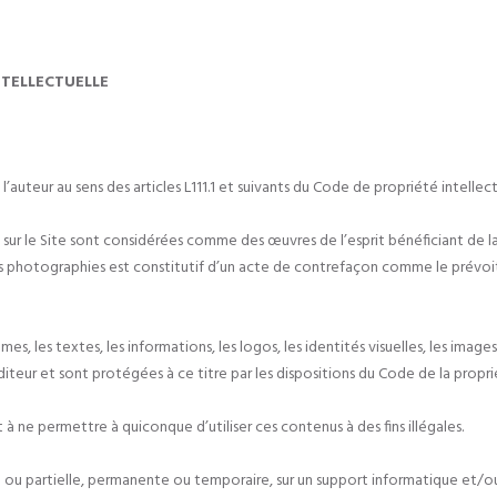
NTELLECTUELLE
’auteur au sens des articles L111.1 et suivants du Code de propriété intellect
 sur le Site sont considérées comme des œuvres de l’esprit bénéficiant de la
des photographies est constitutif d’un acte de contrefaçon comme le prévoit
s, les textes, les informations, les logos, les identités visuelles, les imag
Éditeur et sont protégées à ce titre par les dispositions du Code de la propri
et à ne permettre à quiconque d’utiliser ces contenus à des fins illégales.
 ou partielle, permanente ou temporaire, sur un support informatique et/o