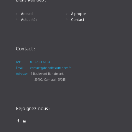
Liens Rapides :
Accueil
À propos
Actualités
Contact
Contact :
Tel:
03 27 81 65 94
Email:
contact@benoitassurances.fr
Adresse:
4 Boulevard Berlaimont,
59400, Cambrai, BP315
Rejoignez-nous :